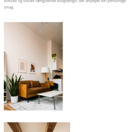
stilfuldt og visuelt fængslende boligdesign, der afspejler din personlige
smag