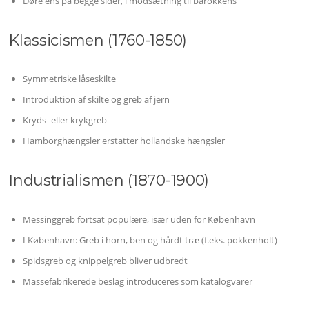
Døre ens på begge sider, i modsætning til barokkens
Klassicismen (1760-1850)
Symmetriske låseskilte
Introduktion af skilte og greb af jern
Kryds- eller krykgreb
Hamborghængsler erstatter hollandske hængsler
Industrialismen (1870-1900)
Messinggreb fortsat populære, især uden for København
I København: Greb i horn, ben og hårdt træ (f.eks. pokkenholt)
Spidsgreb og knippelgreb bliver udbredt
Massefabrikerede beslag introduceres som katalogvarer