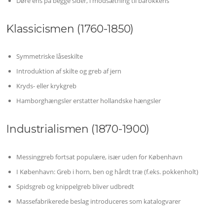
Døre ens på begge sider, i modsætning til barokkens
Klassicismen (1760-1850)
Symmetriske låseskilte
Introduktion af skilte og greb af jern
Kryds- eller krykgreb
Hamborghængsler erstatter hollandske hængsler
Industrialismen (1870-1900)
Messinggreb fortsat populære, især uden for København
I København: Greb i horn, ben og hårdt træ (f.eks. pokkenholt)
Spidsgreb og knippelgreb bliver udbredt
Massefabrikerede beslag introduceres som katalogvarer