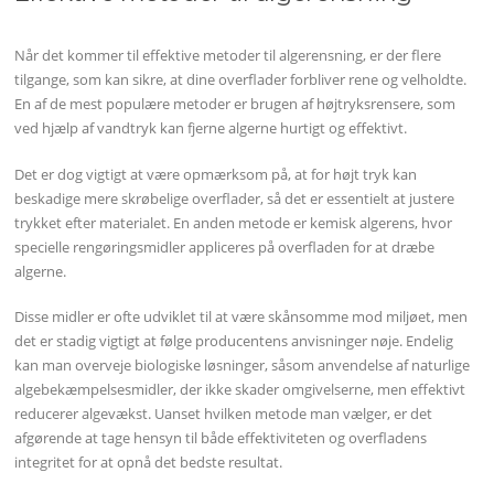
Når det kommer til effektive metoder til algerensning, er der flere
tilgange, som kan sikre, at dine overflader forbliver rene og velholdte.
En af de mest populære metoder er brugen af højtryksrensere, som
ved hjælp af vandtryk kan fjerne algerne hurtigt og effektivt.
Det er dog vigtigt at være opmærksom på, at for højt tryk kan
beskadige mere skrøbelige overflader, så det er essentielt at justere
trykket efter materialet. En anden metode er kemisk algerens, hvor
specielle rengøringsmidler appliceres på overfladen for at dræbe
algerne.
Disse midler er ofte udviklet til at være skånsomme mod miljøet, men
det er stadig vigtigt at følge producentens anvisninger nøje. Endelig
kan man overveje biologiske løsninger, såsom anvendelse af naturlige
algebekæmpelsesmidler, der ikke skader omgivelserne, men effektivt
reducerer algevækst. Uanset hvilken metode man vælger, er det
afgørende at tage hensyn til både effektiviteten og overfladens
integritet for at opnå det bedste resultat.