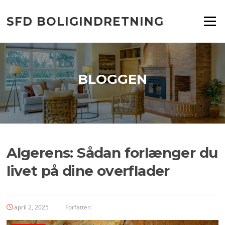
Spring
til
SFD BOLIGINDRETNING
Menu
indhold
BLOGGEN
Algerens: Sådan forlænger du
livet på dine overflader
april 2, 2025
Forfatter: