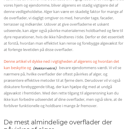
vores hjem og ejendomme, bliver algerens en stadig vigtigere del af
denne vedligeholdelse. Alger kan være en skadelig faktor for mange af
de overflader, vi dagligt omgiver os med, herunder tage, facader,
terrasser og indkørsler. Udover at give overfladerne et uskønt
udseende, kan alger også påvirke materialernes holdbarhed og føre til
dyre reparationer, hvis de ikke håndteres i tide. Derfor er det essentielt
at forstå, hvordan man effektivt kan rense og forebygge algevækst for
at forlenge levetiden på disse overflader.
Denne artikel vil dykke ned i vigtigheden af algerens og hvordan det
kan beskytte og
bevare ejendommens værdi. Vi vil se
nærmere på, hvilke overflader der oftest påvirkes af alger, og
præsentere effektive metoder til at fjerne dem. Derudover vil vi også
diskutere forebyggende tiltag, der kan hjælpe dig med at undgå
algevækst i fremtiden. Med den rette tilgang til algerensning kan du
ikke kun forbedre udseendet af dine overflader, men også sikre, at de
forbliver funktionelle og holdbare i mange år fremover.
De mest almindelige overflader der