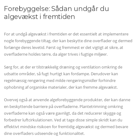
Forebyggelse: Sådan undgår du
algevækst i fremtiden
For at undgå algevækst i fremtiden er det essentielt at implementere
nogle forebyggende tiltag, der kan beskytte dine overflader og dermed
forlænge deres levetid. Først og fremmest er det vigtigt at sikre, at
overfladerne holdes tørre, da alger trives i fugtige miljøer.
Sørg for, at der er tilstrækkelig dræning og ventilation omkring de
udsatte områder, så fugt hurtigt kan fordampe. Derudover kan
regelmæssig rengøring med milde rengøringsmidler forhindre
ophobning af organiske materialer, der kan fremme algevækst.
Overvej også at anvende algeforebyggende produkter, der kan danne
en beskyttende barriere på overfladerne. Plantetrimning omkring
overfladerne kan også være gavnligt, da det reducerer skygge og
forbedrer luftcirkulationen. Ved at tage disse simple skridt kan du
effektivt mindske risikoen for fremtidig algevækst og dermed bevare
dine overfladers udseende og funktionalitet.