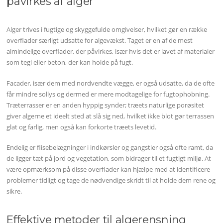
påvirkes af alger
Alger trives i fugtige og skyggefulde omgivelser, hvilket gør en række
overflader særligt udsatte for algevækst. Taget er en af de mest
almindelige overflader, der påvirkes, især hvis det er lavet af materialer
som tegl eller beton, der kan holde på fugt.
Facader, især dem med nordvendte vægge, er også udsatte, da de ofte
får mindre sollys og dermed er mere modtagelige for fugtophobning.
Træterrasser er en anden hyppig synder; træets naturlige porøsitet
giver algerne et ideelt sted at slå sig ned, hvilket ikke blot gør terrassen
glat og farlig, men også kan forkorte træets levetid.
Endelig er flisebelægninger i indkørsler og gangstier også ofte ramt, da
de ligger tæt på jord og vegetation, som bidrager til et fugtigt miljø. At
være opmærksom på disse overflader kan hjælpe med at identificere
problemer tidligt og tage de nødvendige skridt til at holde dem rene og
sikre.
Effektive metoder til algerensning