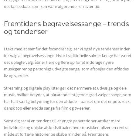
det fællesskab, som kan være afgørende i en svær tid.
Fremtidens begravelsessange – trends
og tendenser
I takt med at samfundet forandrer sig, ser vi også nye tendenser inden
for valg af begravelsessange. Hvor traditionelle salmer længe har været
det oplagte valg, åbner flere og flere op for at inddrage nyere
musikgenrer og personligt udvalgte sange, som afspejler den afdødes
liv og værdier.
Streaming og digitale playlister gør det nemmere at udvælge og dele
musik, hvilket betyder, at pårørende i stigende grad vælger sange, som
har haft særlig betydning for den afdøde – uanset om det er pop, rock,
dansk top eller endda sange fra film og tv-serier.
Samtidig ser vi en tendens til, at yngre generationer ønsker mere
individuelle og unikke afskedsritualer, hvor musikken bliver en central
måde at fortælle historier og skabe minder på. Fremtidens