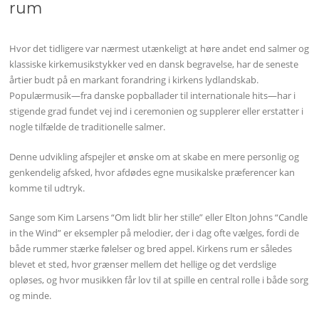
rum
Hvor det tidligere var nærmest utænkeligt at høre andet end salmer og
klassiske kirkemusikstykker ved en dansk begravelse, har de seneste
årtier budt på en markant forandring i kirkens lydlandskab.
Populærmusik—fra danske popballader til internationale hits—har i
stigende grad fundet vej ind i ceremonien og supplerer eller erstatter i
nogle tilfælde de traditionelle salmer.
Denne udvikling afspejler et ønske om at skabe en mere personlig og
genkendelig afsked, hvor afdødes egne musikalske præferencer kan
komme til udtryk.
Sange som Kim Larsens “Om lidt blir her stille” eller Elton Johns “Candle
in the Wind” er eksempler på melodier, der i dag ofte vælges, fordi de
både rummer stærke følelser og bred appel. Kirkens rum er således
blevet et sted, hvor grænser mellem det hellige og det verdslige
opløses, og hvor musikken får lov til at spille en central rolle i både sorg
og minde.