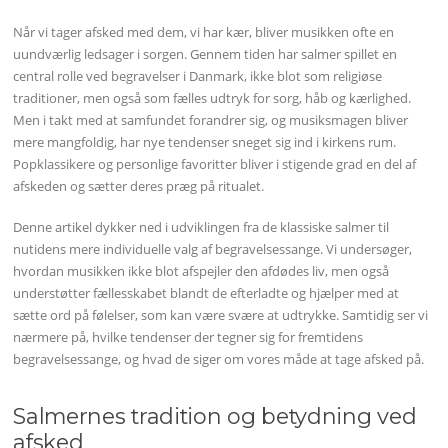
Når vi tager afsked med dem, vi har kær, bliver musikken ofte en
uundværlig ledsager i sorgen. Gennem tiden har salmer spillet en
central rolle ved begravelser i Danmark, ikke blot som religiøse
traditioner, men også som fælles udtryk for sorg, håb og kærlighed.
Men i takt med at samfundet forandrer sig, og musiksmagen bliver
mere mangfoldig, har nye tendenser sneget sig ind i kirkens rum.
Popklassikere og personlige favoritter bliver i stigende grad en del af
afskeden og sætter deres præg på ritualet.
Denne artikel dykker ned i udviklingen fra de klassiske salmer til
nutidens mere individuelle valg af begravelsessange. Vi undersøger,
hvordan musikken ikke blot afspejler den afdødes liv, men også
understøtter fællesskabet blandt de efterladte og hjælper med at
sætte ord på følelser, som kan være svære at udtrykke. Samtidig ser vi
nærmere på, hvilke tendenser der tegner sig for fremtidens
begravelsessange, og hvad de siger om vores måde at tage afsked på.
Salmernes tradition og betydning ved
afsked