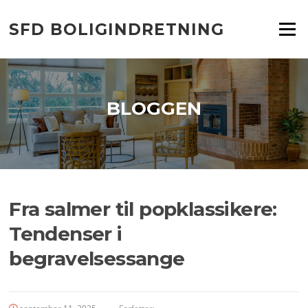
Spring
til
SFD BOLIGINDRETNING
Menu
indhold
BLOGGEN
Fra salmer til popklassikere:
Tendenser i
begravelsessange