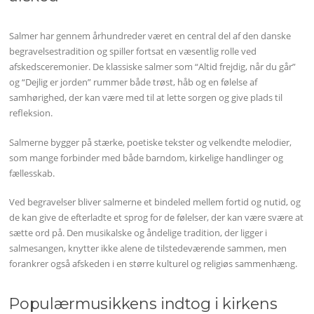
Salmer har gennem århundreder været en central del af den danske
begravelsestradition og spiller fortsat en væsentlig rolle ved
afskedsceremonier. De klassiske salmer som “Altid frejdig, når du går”
og “Dejlig er jorden” rummer både trøst, håb og en følelse af
samhørighed, der kan være med til at lette sorgen og give plads til
refleksion.
Salmerne bygger på stærke, poetiske tekster og velkendte melodier,
som mange forbinder med både barndom, kirkelige handlinger og
fællesskab.
Ved begravelser bliver salmerne et bindeled mellem fortid og nutid, og
de kan give de efterladte et sprog for de følelser, der kan være svære at
sætte ord på. Den musikalske og åndelige tradition, der ligger i
salmesangen, knytter ikke alene de tilstedeværende sammen, men
forankrer også afskeden i en større kulturel og religiøs sammenhæng.
Populærmusikkens indtog i kirkens