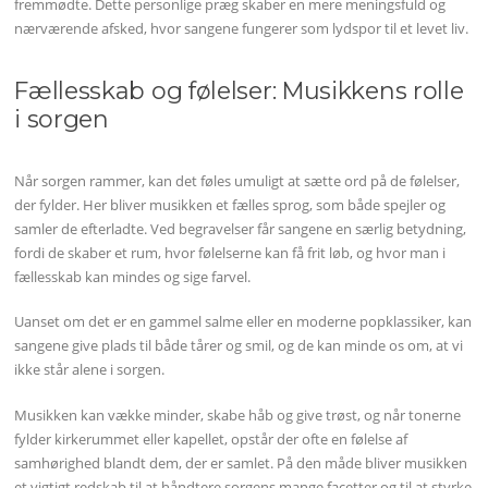
fremmødte. Dette personlige præg skaber en mere meningsfuld og
nærværende afsked, hvor sangene fungerer som lydspor til et levet liv.
Fællesskab og følelser: Musikkens rolle
i sorgen
Når sorgen rammer, kan det føles umuligt at sætte ord på de følelser,
der fylder. Her bliver musikken et fælles sprog, som både spejler og
samler de efterladte. Ved begravelser får sangene en særlig betydning,
fordi de skaber et rum, hvor følelserne kan få frit løb, og hvor man i
fællesskab kan mindes og sige farvel.
Uanset om det er en gammel salme eller en moderne popklassiker, kan
sangene give plads til både tårer og smil, og de kan minde os om, at vi
ikke står alene i sorgen.
Musikken kan vække minder, skabe håb og give trøst, og når tonerne
fylder kirkerummet eller kapellet, opstår der ofte en følelse af
samhørighed blandt dem, der er samlet. På den måde bliver musikken
et vigtigt redskab til at håndtere sorgens mange facetter og til at styrke