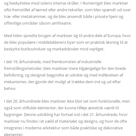
og beskyttelse mod solens intense stråler. I Romerriget blev markiser
ofte fremstillet af lærred eller andre tekstiler, som blev spændt ud over
træ- eller metalrammer, og de blev anvendt både i private hjem og
offentlige områder såsom amfiteatre.
Med tiden spredte brugen af markiser sig til andre dele af Europa, hvor
de blev populære i middelalderens byer som en praktisk løsning til at
beskytte butiksvinduer og markedsboder mod vejrliget.
I det 19. århundrede, med fremkomsten af industrielle
fremstillingsmetoder, blev markiser mere tilgængelige for den brede
befolkning, og designet begyndte at udvikle sig med indførelsen af
mekanismer, der gjorde det muligt at trække dem ind og ud efter
behov.
I det 20. århundrede blev markiser ikke blot set som funktionelle, men
også som stilfulde elementer, der kunne tilføje æstetisk værdi til
bygninger. Denne udvikling har fortsat ind i det 21. århundrede, hvor
markiser nu findes i et væld af materialer og designs, og hvor de ofte
integreres i moderne arkitektur som både praktiske og dekorative
elementer.