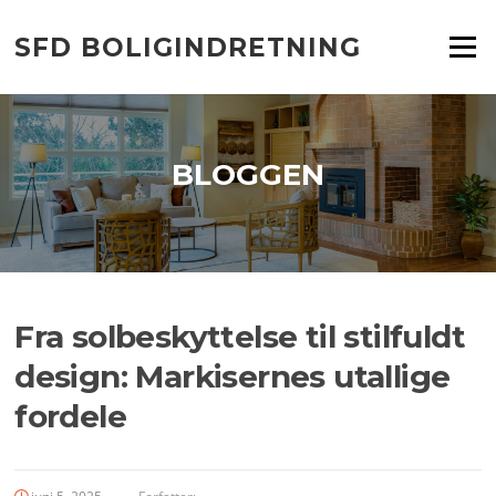
Spring
til
SFD BOLIGINDRETNING
Menu
indhold
BLOGGEN
Fra solbeskyttelse til stilfuldt
design: Markisernes utallige
fordele