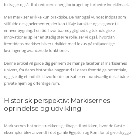
bidrager også til at reducere energiforbruget og forbedre indeklimaet.
Men markiser er ikke kun praktiske. De har også vundet indpas som
stilfulde designelementer, der kan tilføje karakter og elegance til
enhver bygning. I en tid, hvor bæredygtighed og teknologiske
innovationer spiller en stadig større rolle, ser vi også, hvordan
fremtidens markiser bliver udviklet med fokus på miljøvenlige
løsninger og avancerede funktioner.
Denne artikel vil guide dig gennem de mange facetter af markisernes
univers, fra deres historiske baggrund til deres fremtidige potentiale,
og give dig et indblik i, hvorfor de fortsat er en uundværlig del af både
private hjem og offentlige rum.
Historisk perspektiv: Markisernes
oprindelse og udvikling
Markisernes historie strækker sig tilbage til antikken, hvor de første
eksempler blev anvendt i det gamle Egypten og Rom for at give skygge