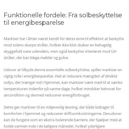
Funktionelle fordele: Fra solbeskyttelse
til energibesparelse
Markiser har i årtier været kendt for deres evne til effektivt at beskytte
mod solens skarpe stråler, hvilket ikke blot skaber en behagelig
skyggefuld oase udendørs, men også beskytter interiøret mod UV-
stråler, der kan blege møbler og gulve.
Udover at tilbyde denne essentielle solbeskyttelse, spiller markiser en
vigtig rolle i energibesparelse. Ved at reducere mængden af direkte
sollys, der trænger ind i hjemmet, kan markiser være med til at sænke
temperaturen indenfor på varme dage, hvilket mindsker behovet for
aircondition og dermed reducerer energiforbruget.
Dette gør markiser til en miljøvenlig løsning, der både bidrager til
komforten i hjemmet og reducerer driftsomkostningerne. Derudover
kan de fungere som en ekstra isolerende barriere, der hjælper med at
holde varmen inde i de køligere måneder, hvilket yderligere