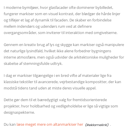
I moderne bymiljøer, hvor glasfacader ofte dominerer bybilledet,
fungerer markiser som en visuel kontrast, der blødgør de hårde linjer
og tilføjer et lag af dynamik til facaden. De skaber en forbindelse
mellem indendørs og udendørs rum ved at definere
overgangsområder, som inviterer til interaktion med omgivelserne.
Gennem en kreativ brug af lys og skygge kan markiser også manipulere
det naturlige lysindfald, hvilket ikke alene forbedrer bygningens
interne atmosfære, men også udvider de arkitektoniske muligheder for
skabelse af stemningsfulde udtryk.
I dag er markiser tilgængelige i en bred vifte af materialer lige fra
klassiske tekstiler til avancerede, vejrbestandige kompositter, der kan
modstå tidens tand uden at miste deres visuelle appel.
Dette gør dem til et bæredygtigt valg for fremtidsorienterede
projekter, hvor holdbarhed og vedligeholdelse er lige så vigtige som
designaspekterne.
Du kan
læse meget mere om altanmarkiser her
.