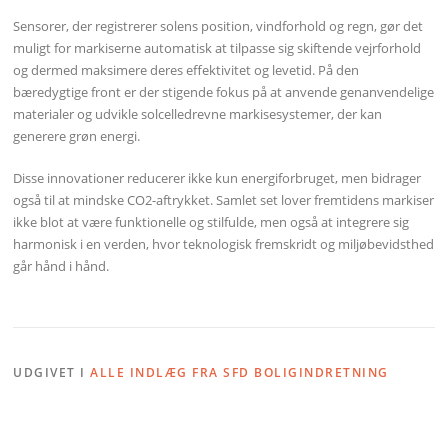
Sensorer, der registrerer solens position, vindforhold og regn, gør det
muligt for markiserne automatisk at tilpasse sig skiftende vejrforhold
og dermed maksimere deres effektivitet og levetid. På den
bæredygtige front er der stigende fokus på at anvende genanvendelige
materialer og udvikle solcelledrevne markisesystemer, der kan
generere grøn energi.
Disse innovationer reducerer ikke kun energiforbruget, men bidrager
også til at mindske CO2-aftrykket. Samlet set lover fremtidens markiser
ikke blot at være funktionelle og stilfulde, men også at integrere sig
harmonisk i en verden, hvor teknologisk fremskridt og miljøbevidsthed
går hånd i hånd.
UDGIVET I
ALLE INDLÆG FRA SFD BOLIGINDRETNING