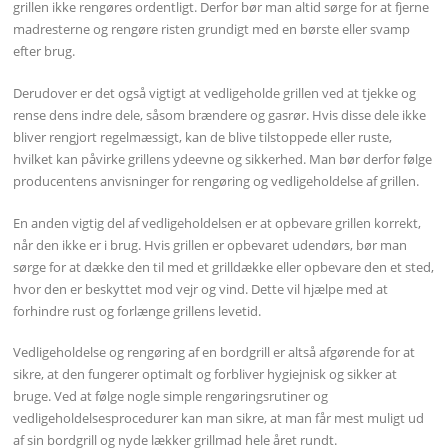
grillen ikke rengøres ordentligt. Derfor bør man altid sørge for at fjerne
madresterne og rengøre risten grundigt med en børste eller svamp
efter brug.
Derudover er det også vigtigt at vedligeholde grillen ved at tjekke og
rense dens indre dele, såsom brændere og gasrør. Hvis disse dele ikke
bliver rengjort regelmæssigt, kan de blive tilstoppede eller ruste,
hvilket kan påvirke grillens ydeevne og sikkerhed. Man bør derfor følge
producentens anvisninger for rengøring og vedligeholdelse af grillen.
En anden vigtig del af vedligeholdelsen er at opbevare grillen korrekt,
når den ikke er i brug. Hvis grillen er opbevaret udendørs, bør man
sørge for at dække den til med et grilldække eller opbevare den et sted,
hvor den er beskyttet mod vejr og vind. Dette vil hjælpe med at
forhindre rust og forlænge grillens levetid.
Vedligeholdelse og rengøring af en bordgrill er altså afgørende for at
sikre, at den fungerer optimalt og forbliver hygiejnisk og sikker at
bruge. Ved at følge nogle simple rengøringsrutiner og
vedligeholdelsesprocedurer kan man sikre, at man får mest muligt ud
af sin bordgrill og nyde lækker grillmad hele året rundt.