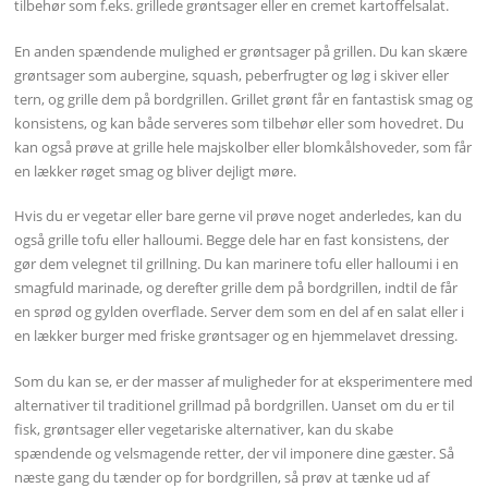
tilbehør som f.eks. grillede grøntsager eller en cremet kartoffelsalat.
En anden spændende mulighed er grøntsager på grillen. Du kan skære
grøntsager som aubergine, squash, peberfrugter og løg i skiver eller
tern, og grille dem på bordgrillen. Grillet grønt får en fantastisk smag og
konsistens, og kan både serveres som tilbehør eller som hovedret. Du
kan også prøve at grille hele majskolber eller blomkålshoveder, som får
en lækker røget smag og bliver dejligt møre.
Hvis du er vegetar eller bare gerne vil prøve noget anderledes, kan du
også grille tofu eller halloumi. Begge dele har en fast konsistens, der
gør dem velegnet til grillning. Du kan marinere tofu eller halloumi i en
smagfuld marinade, og derefter grille dem på bordgrillen, indtil de får
en sprød og gylden overflade. Server dem som en del af en salat eller i
en lækker burger med friske grøntsager og en hjemmelavet dressing.
Som du kan se, er der masser af muligheder for at eksperimentere med
alternativer til traditionel grillmad på bordgrillen. Uanset om du er til
fisk, grøntsager eller vegetariske alternativer, kan du skabe
spændende og velsmagende retter, der vil imponere dine gæster. Så
næste gang du tænder op for bordgrillen, så prøv at tænke ud af