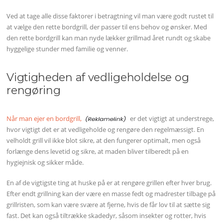
Ved at tage alle disse faktorer i betragtning vil man være godt rustet til
at vælge den rette bordgrill, der passer til ens behov og ønsker. Med
den rette bordgrill kan man nyde lækker grillmad året rundt og skabe
hyggelige stunder med familie og venner.
Vigtigheden af vedligeholdelse og
rengøring
Når man ejer en bordgrill,
er det vigtigt at understrege,
hvor vigtigt det er at vedligeholde og rengøre den regelmæssigt. En
velholdt grill vil ikke blot sikre, at den fungerer optimalt, men også
forlænge dens levetid og sikre, at maden bliver tilberedt på en
hygiejnisk og sikker måde.
En af de vigtigste ting at huske på er at rengøre grillen efter hver brug.
Efter endt grillning kan der være en masse fedt og madrester tilbage på
grillristen, som kan være svære at fjerne, hvis de får lov til at sætte sig
fast. Det kan også tiltrække skadedyr, såsom insekter og rotter, hvis