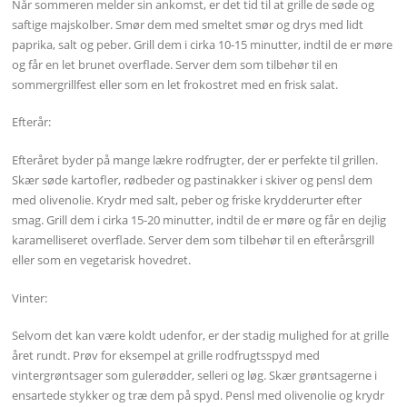
Når sommeren melder sin ankomst, er det tid til at grille de søde og
saftige majskolber. Smør dem med smeltet smør og drys med lidt
paprika, salt og peber. Grill dem i cirka 10-15 minutter, indtil de er møre
og får en let brunet overflade. Server dem som tilbehør til en
sommergrillfest eller som en let frokostret med en frisk salat.
Efterår:
Efteråret byder på mange lækre rodfrugter, der er perfekte til grillen.
Skær søde kartofler, rødbeder og pastinakker i skiver og pensl dem
med olivenolie. Krydr med salt, peber og friske krydderurter efter
smag. Grill dem i cirka 15-20 minutter, indtil de er møre og får en dejlig
karamelliseret overflade. Server dem som tilbehør til en efterårsgrill
eller som en vegetarisk hovedret.
Vinter:
Selvom det kan være koldt udenfor, er der stadig mulighed for at grille
året rundt. Prøv for eksempel at grille rodfrugtsspyd med
vintergrøntsager som gulerødder, selleri og løg. Skær grøntsagerne i
ensartede stykker og træ dem på spyd. Pensl med olivenolie og krydr