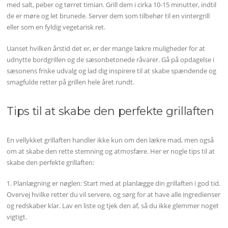
med salt, peber og tørret timian. Grill dem i cirka 10-15 minutter, indtil
de er møre og let brunede. Server dem som tilbehør til en vintergrill
eller som en fyldig vegetarisk ret.
Uanset hvilken årstid det er, er der mange lækre muligheder for at
udnytte bordgrillen og de sæsonbetonede råvarer. Gå på opdagelse i
sæsonens friske udvalg og lad dig inspirere til at skabe spændende og
smagfulde retter på grillen hele året rundt.
Tips til at skabe den perfekte grillaften
En vellykket grillaften handler ikke kun om den lækre mad, men også
om at skabe den rette stemning og atmosfære. Her er nogle tips til at
skabe den perfekte grillaften:
1. Planlægning er nøglen: Start med at planlægge din grillaften i god tid.
Overvej hvilke retter du vil servere, og sørg for at have alle ingredienser
og redskaber klar. Lav en liste og tjek den af, så du ikke glemmer noget
vigtigt.