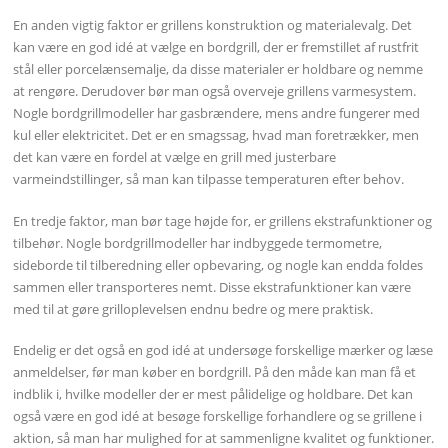
En anden vigtig faktor er grillens konstruktion og materialevalg. Det
kan være en god idé at vælge en bordgrill, der er fremstillet af rustfrit
stål eller porcelænsemalje, da disse materialer er holdbare og nemme
at rengøre. Derudover bør man også overveje grillens varmesystem.
Nogle bordgrillmodeller har gasbrændere, mens andre fungerer med
kul eller elektricitet. Det er en smagssag, hvad man foretrækker, men
det kan være en fordel at vælge en grill med justerbare
varmeindstillinger, så man kan tilpasse temperaturen efter behov.
En tredje faktor, man bør tage højde for, er grillens ekstrafunktioner og
tilbehør. Nogle bordgrillmodeller har indbyggede termometre,
sideborde til tilberedning eller opbevaring, og nogle kan endda foldes
sammen eller transporteres nemt. Disse ekstrafunktioner kan være
med til at gøre grilloplevelsen endnu bedre og mere praktisk.
Endelig er det også en god idé at undersøge forskellige mærker og læse
anmeldelser, før man køber en bordgrill. På den måde kan man få et
indblik i, hvilke modeller der er mest pålidelige og holdbare. Det kan
også være en god idé at besøge forskellige forhandlere og se grillene i
aktion, så man har mulighed for at sammenligne kvalitet og funktioner.