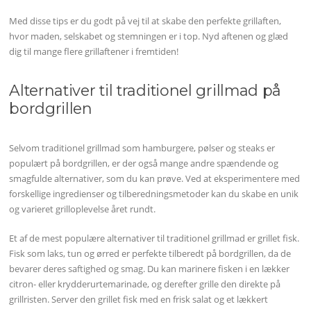
Med disse tips er du godt på vej til at skabe den perfekte grillaften,
hvor maden, selskabet og stemningen er i top. Nyd aftenen og glæd
dig til mange flere grillaftener i fremtiden!
Alternativer til traditionel grillmad på
bordgrillen
Selvom traditionel grillmad som hamburgere, pølser og steaks er
populært på bordgrillen, er der også mange andre spændende og
smagfulde alternativer, som du kan prøve. Ved at eksperimentere med
forskellige ingredienser og tilberedningsmetoder kan du skabe en unik
og varieret grilloplevelse året rundt.
Et af de mest populære alternativer til traditionel grillmad er grillet fisk.
Fisk som laks, tun og ørred er perfekte tilberedt på bordgrillen, da de
bevarer deres saftighed og smag. Du kan marinere fisken i en lækker
citron- eller krydderurtemarinade, og derefter grille den direkte på
grillristen. Server den grillet fisk med en frisk salat og et lækkert