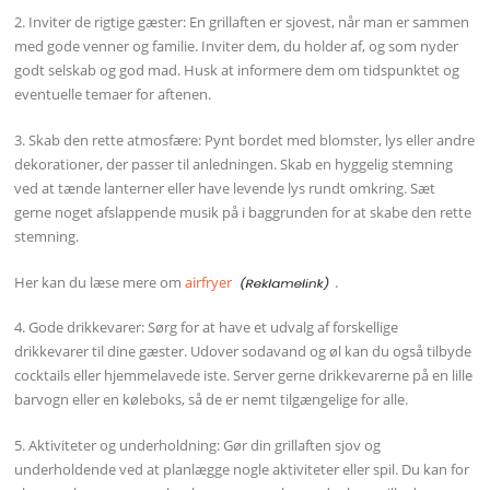
2. Inviter de rigtige gæster: En grillaften er sjovest, når man er sammen
med gode venner og familie. Inviter dem, du holder af, og som nyder
godt selskab og god mad. Husk at informere dem om tidspunktet og
eventuelle temaer for aftenen.
3. Skab den rette atmosfære: Pynt bordet med blomster, lys eller andre
dekorationer, der passer til anledningen. Skab en hyggelig stemning
ved at tænde lanterner eller have levende lys rundt omkring. Sæt
gerne noget afslappende musik på i baggrunden for at skabe den rette
stemning.
Her kan du læse mere om
airfryer
.
4. Gode drikkevarer: Sørg for at have et udvalg af forskellige
drikkevarer til dine gæster. Udover sodavand og øl kan du også tilbyde
cocktails eller hjemmelavede iste. Server gerne drikkevarerne på en lille
barvogn eller en køleboks, så de er nemt tilgængelige for alle.
5. Aktiviteter og underholdning: Gør din grillaften sjov og
underholdende ved at planlægge nogle aktiviteter eller spil. Du kan for