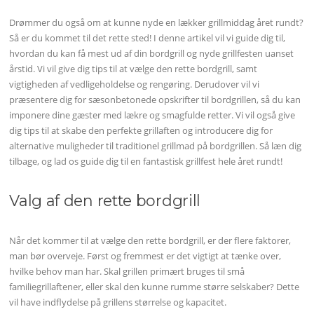
Drømmer du også om at kunne nyde en lækker grillmiddag året rundt?
Så er du kommet til det rette sted! I denne artikel vil vi guide dig til,
hvordan du kan få mest ud af din bordgrill og nyde grillfesten uanset
årstid. Vi vil give dig tips til at vælge den rette bordgrill, samt
vigtigheden af vedligeholdelse og rengøring. Derudover vil vi
præsentere dig for sæsonbetonede opskrifter til bordgrillen, så du kan
imponere dine gæster med lækre og smagfulde retter. Vi vil også give
dig tips til at skabe den perfekte grillaften og introducere dig for
alternative muligheder til traditionel grillmad på bordgrillen. Så læn dig
tilbage, og lad os guide dig til en fantastisk grillfest hele året rundt!
Valg af den rette bordgrill
Når det kommer til at vælge den rette bordgrill, er der flere faktorer,
man bør overveje. Først og fremmest er det vigtigt at tænke over,
hvilke behov man har. Skal grillen primært bruges til små
familiegrillaftener, eller skal den kunne rumme større selskaber? Dette
vil have indflydelse på grillens størrelse og kapacitet.