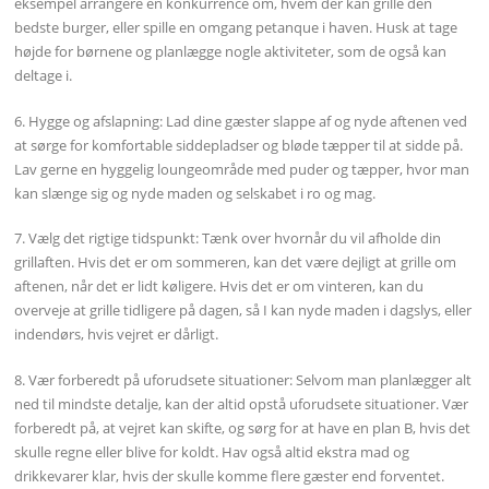
eksempel arrangere en konkurrence om, hvem der kan grille den
bedste burger, eller spille en omgang petanque i haven. Husk at tage
højde for børnene og planlægge nogle aktiviteter, som de også kan
deltage i.
6. Hygge og afslapning: Lad dine gæster slappe af og nyde aftenen ved
at sørge for komfortable siddepladser og bløde tæpper til at sidde på.
Lav gerne en hyggelig loungeområde med puder og tæpper, hvor man
kan slænge sig og nyde maden og selskabet i ro og mag.
7. Vælg det rigtige tidspunkt: Tænk over hvornår du vil afholde din
grillaften. Hvis det er om sommeren, kan det være dejligt at grille om
aftenen, når det er lidt køligere. Hvis det er om vinteren, kan du
overveje at grille tidligere på dagen, så I kan nyde maden i dagslys, eller
indendørs, hvis vejret er dårligt.
8. Vær forberedt på uforudsete situationer: Selvom man planlægger alt
ned til mindste detalje, kan der altid opstå uforudsete situationer. Vær
forberedt på, at vejret kan skifte, og sørg for at have en plan B, hvis det
skulle regne eller blive for koldt. Hav også altid ekstra mad og
drikkevarer klar, hvis der skulle komme flere gæster end forventet.