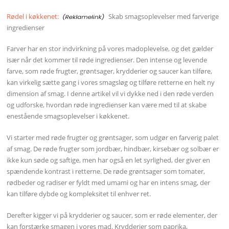
Rødel i køkkenet:
Skab smagsoplevelser med farverige
ingredienser
Farver har en stor indvirkning på vores madoplevelse, og det gælder
især når det kommer til røde ingredienser. Den intense og levende
farve, som røde frugter, grøntsager, krydderier og saucer kan tilføre,
kan virkelig sætte gang i vores smagsløg og tilføre retterne en helt ny
dimension af smag. I denne artikel vil vi dykke ned i den røde verden
og udforske, hvordan røde ingredienser kan være med til at skabe
enestående smagsoplevelser i køkkenet.
Vi starter med røde frugter og grøntsager, som udgør en farverig palet
af smag. De røde frugter som jordbær, hindbær, kirsebær og solbær er
ikke kun søde og saftige, men har også en let syrlighed, der giver en
spændende kontrast i retterne. De røde grøntsager som tomater,
rødbeder og radiser er fyldt med umami og har en intens smag, der
kan tilføre dybde og kompleksitet til enhver ret.
Derefter kigger vi på krydderier og saucer, som er røde elementer, der
kan forstærke smagen i vores mad. Krydderier som paprika,