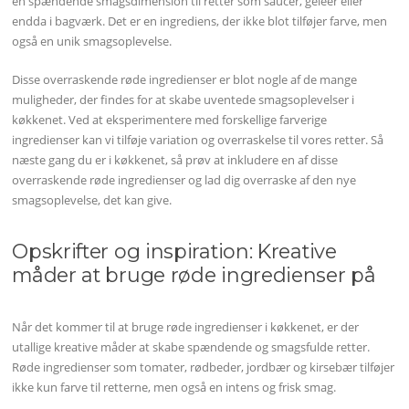
en spændende smagsdimension til retter som saucer, geleer eller
endda i bagværk. Det er en ingrediens, der ikke blot tilføjer farve, men
også en unik smagsoplevelse.
Disse overraskende røde ingredienser er blot nogle af de mange
muligheder, der findes for at skabe uventede smagsoplevelser i
køkkenet. Ved at eksperimentere med forskellige farverige
ingredienser kan vi tilføje variation og overraskelse til vores retter. Så
næste gang du er i køkkenet, så prøv at inkludere en af disse
overraskende røde ingredienser og lad dig overraske af den nye
smagsoplevelse, det kan give.
Opskrifter og inspiration: Kreative
måder at bruge røde ingredienser på
Når det kommer til at bruge røde ingredienser i køkkenet, er der
utallige kreative måder at skabe spændende og smagsfulde retter.
Røde ingredienser som tomater, rødbeder, jordbær og kirsebær tilføjer
ikke kun farve til retterne, men også en intens og frisk smag.