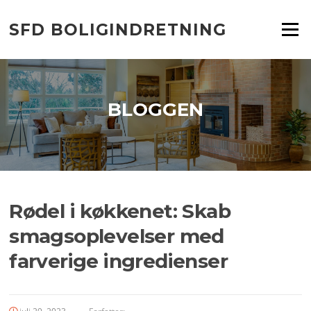
Spring
til
SFD BOLIGINDRETNING
Menu
indhold
BLOGGEN
Rødel i køkkenet: Skab
smagsoplevelser med
farverige ingredienser