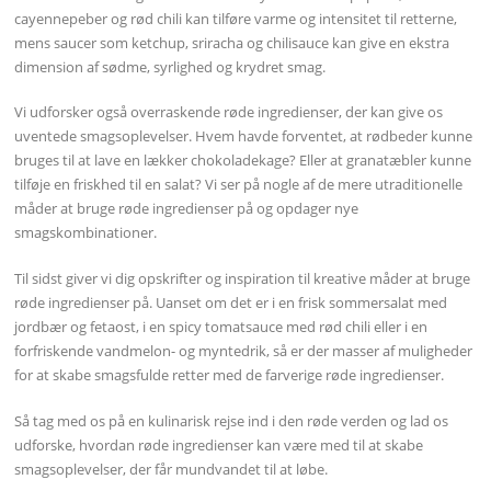
cayennepeber og rød chili kan tilføre varme og intensitet til retterne,
mens saucer som ketchup, sriracha og chilisauce kan give en ekstra
dimension af sødme, syrlighed og krydret smag.
Vi udforsker også overraskende røde ingredienser, der kan give os
uventede smagsoplevelser. Hvem havde forventet, at rødbeder kunne
bruges til at lave en lækker chokoladekage? Eller at granatæbler kunne
tilføje en friskhed til en salat? Vi ser på nogle af de mere utraditionelle
måder at bruge røde ingredienser på og opdager nye
smagskombinationer.
Til sidst giver vi dig opskrifter og inspiration til kreative måder at bruge
røde ingredienser på. Uanset om det er i en frisk sommersalat med
jordbær og fetaost, i en spicy tomatsauce med rød chili eller i en
forfriskende vandmelon- og myntedrik, så er der masser af muligheder
for at skabe smagsfulde retter med de farverige røde ingredienser.
Så tag med os på en kulinarisk rejse ind i den røde verden og lad os
udforske, hvordan røde ingredienser kan være med til at skabe
smagsoplevelser, der får mundvandet til at løbe.