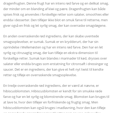
dragenfrugten. Denne frugt har en intens rød farve og en delikat smag,
der minder om en blanding af kiwi og pære. Dragenfrugten kan både
spises frisk og anvendes i forskellige retter som salater, smoothies eller
endda i desserter. Den tilføjer ikke blot en smuk farve til retterne, men
giver også en frisk og let syrlig smag, der kan overraske smagsløgene.
En anden overraskende rød ingrediens, der kan skabe uventede
smagsoplevelser, er sumak. Sumak er en krydderurt, der har sin
oprindelse i Mellemøsten og har en intens rød farve. Den har en let
syrlig og citrusagtig smag, der kan tilføje en ekstra dimension til
forskellige retter. Sumak kan blandes i marinader til kød, drysses over
salater eller endda bruges som erstatning for citronsaft i dressinger og
saucer. Det er en ingrediens, der kan give et helt nyt twist til kendte
retter og tilføje en overraskende smagsoplevelse.
En tredje overraskende rød ingrediens, der er værd at nævne, er
hibiscusblomsten. Hibiscusblomsten er kendt for sin smukke røde
farve og har en let syrlig og blomstrende smag. Blomsten kan bruges til
at lave te, hvor den tilføjer en forfriskende og frugtig smag. Men
hibiscusblomsten kan også bruges i madlavning, hvor den kan tilføje