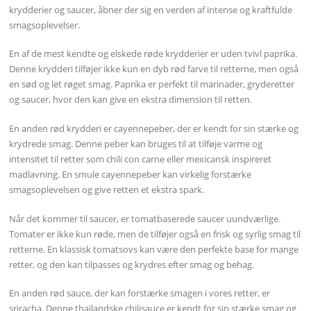
krydderier og saucer, åbner der sig en verden af intense og kraftfulde
smagsoplevelser.
En af de mest kendte og elskede røde krydderier er uden tvivl paprika.
Denne krydderi tilføjer ikke kun en dyb rød farve til retterne, men også
en sød og let røget smag. Paprika er perfekt til marinader, gryderetter
og saucer, hvor den kan give en ekstra dimension til retten.
En anden rød krydderi er cayennepeber, der er kendt for sin stærke og
krydrede smag. Denne peber kan bruges til at tilføje varme og
intensitet til retter som chili con carne eller mexicansk inspireret
madlavning. En smule cayennepeber kan virkelig forstærke
smagsoplevelsen og give retten et ekstra spark.
Når det kommer til saucer, er tomatbaserede saucer uundværlige.
Tomater er ikke kun røde, men de tilføjer også en frisk og syrlig smag til
retterne. En klassisk tomatsovs kan være den perfekte base for mange
retter, og den kan tilpasses og krydres efter smag og behag.
En anden rød sauce, der kan forstærke smagen i vores retter, er
sriracha. Denne thailandske chilisauce er kendt for sin stærke smag og