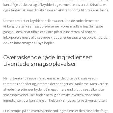
kan tilføje et ekstra lag af krydderi og varme til enhver ret. Sriracha er
også fantastisk som dip eller som en ekstra topping til pizza eller tacos.
Uanset om det er krydderier eller saucer, kan de røde elementer
virkelig forstærke smagsoplevelserne i vores madlavning. Så næste
gang du ønsker at tilføje et ekstra pift til dine retter, så prøv at
inkorporere nogle af disse røde krydderier og saucer og oplev, hvordan
de kan løfte smagen til nye højder.
Overraskende røde ingredienser:
Uventede smagsoplevelser
Når vi tænker på røde ingredienser, er det ofte de klassiske som
tomater, rødbeder og jordbær, der springer os i tankerne. Men verden
af røde ingredienser byder på meget mere end blot disse velkendte
smagsoplevelser. Der findes nemlig en række overraskende røde
ingredienser, der kan tilføje en helt unik smag og farve til vores retter.
Et eksempel på en overraskende rød ingrediens er den eksotiske frugt,