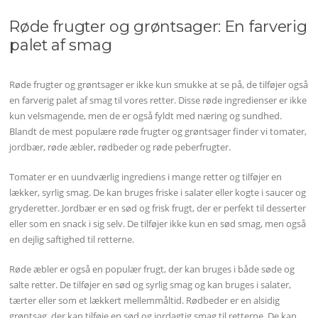
Røde frugter og grøntsager: En farverig
palet af smag
Røde frugter og grøntsager er ikke kun smukke at se på, de tilføjer også
en farverig palet af smag til vores retter. Disse røde ingredienser er ikke
kun velsmagende, men de er også fyldt med næring og sundhed.
Blandt de mest populære røde frugter og grøntsager finder vi tomater,
jordbær, røde æbler, rødbeder og røde peberfrugter.
Tomater er en uundværlig ingrediens i mange retter og tilføjer en
lækker, syrlig smag. De kan bruges friske i salater eller kogte i saucer og
gryderetter. Jordbær er en sød og frisk frugt, der er perfekt til desserter
eller som en snack i sig selv. De tilføjer ikke kun en sød smag, men også
en dejlig saftighed til retterne.
Røde æbler er også en populær frugt, der kan bruges i både søde og
salte retter. De tilføjer en sød og syrlig smag og kan bruges i salater,
tærter eller som et lækkert mellemmåltid. Rødbeder er en alsidig
grøntsag, der kan tilføje en sød og jordagtig smag til retterne. De kan