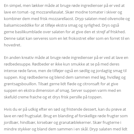
En simpel, men lækker måde at bruge røde ingredienser på er ved at
lave en tomat- og mozzarellasalat. Skær modne tomater i skiver og
kombiner dem med frisk mozzarellaost. Dryp salaten med olivenolie og
balsamicoeddike for at tilføje ekstra smag og syrlighed. Drys også
gerne basilikumblade over salaten for at give den et strejf af friskhed.
Denne salat kan serveres som en let frokostret eller som en forret til en
hovedret.
En anden kreativ måde at bruge røde ingredienser på er ved at lave en
rødbedesuppe. Rødbeder er ikke kun smukke at se på med deres
intense røde farve, men de tilføjer også en sødlig og jordagtig smag til
suppen. Kog rødbederne og blend dem sammen med løg, hvidløg og
grøntsagsbouillon. Tilsæt gerne lidt fløde og citronsaft for at give
suppen en ekstra dimension af smag. Server suppen varm med en
skefuld creme fraiche og et drys frisk persille på toppen.
Hvis du er på udkig efter en sød og fristende dessert, kan du prøve at
lave en rød frugtsalat. Brug en blanding af forskellige røde frugter som
jordbær, hindbær, kirsebær og granatæblekerner. Skær frugterne i
mindre stykker og bland dem sammen i en skål. Dryp salaten med lidt