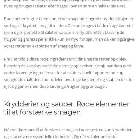
rives og bruges i salater eller bages i ovnen som en lækker side-ret.
Røde peberfrugter er en anden velsmagende ingrediens, der tilføjer en
sød og let krydret smag til maden. De kan bruges i både rå og tilberedt
form og er perfekte til salater, saucer eller fyldte retter. Disse røde
frugter og grøntsager er ikke kun en fryd for øjet, men de kan også give
vores retter en eksplosion af smag og farve.
Prøv at tilføje disse røde ingredienser til dine næste retter og oplev,
hvordan de kan forvandle dine smagsoplevelser. Kombiner dem med
andre farverige ingredienser for at skabe visuelt imponerende og
smagfulde måltider. Lad rødelen overtage køkkenet og skab en fest for
øjet og ganen med disse farverige frugter og grøntsager.
Krydderier og saucer: Røde elementer
til at forstærke smagen
Når det kommer til at forstærke smagen i vores retter, kan krydderier
og saucer være essentielle elementer. Og når vi taler om røde