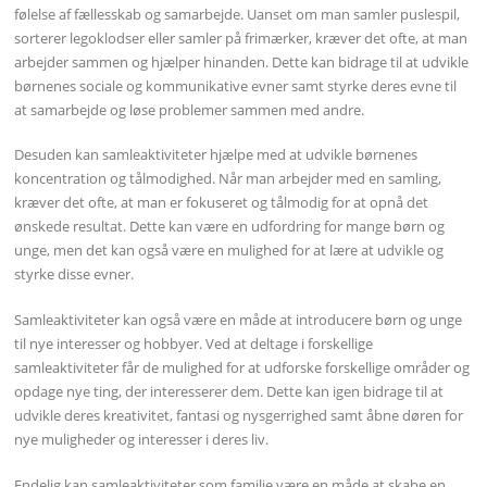
følelse af fællesskab og samarbejde. Uanset om man samler puslespil,
sorterer legoklodser eller samler på frimærker, kræver det ofte, at man
arbejder sammen og hjælper hinanden. Dette kan bidrage til at udvikle
børnenes sociale og kommunikative evner samt styrke deres evne til
at samarbejde og løse problemer sammen med andre.
Desuden kan samleaktiviteter hjælpe med at udvikle børnenes
koncentration og tålmodighed. Når man arbejder med en samling,
kræver det ofte, at man er fokuseret og tålmodig for at opnå det
ønskede resultat. Dette kan være en udfordring for mange børn og
unge, men det kan også være en mulighed for at lære at udvikle og
styrke disse evner.
Samleaktiviteter kan også være en måde at introducere børn og unge
til nye interesser og hobbyer. Ved at deltage i forskellige
samleaktiviteter får de mulighed for at udforske forskellige områder og
opdage nye ting, der interesserer dem. Dette kan igen bidrage til at
udvikle deres kreativitet, fantasi og nysgerrighed samt åbne døren for
nye muligheder og interesser i deres liv.
Endelig kan samleaktiviteter som familie være en måde at skabe en