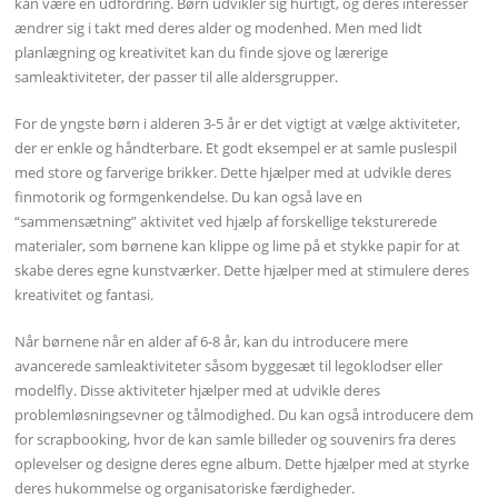
kan være en udfordring. Børn udvikler sig hurtigt, og deres interesser
ændrer sig i takt med deres alder og modenhed. Men med lidt
planlægning og kreativitet kan du finde sjove og lærerige
samleaktiviteter, der passer til alle aldersgrupper.
For de yngste børn i alderen 3-5 år er det vigtigt at vælge aktiviteter,
der er enkle og håndterbare. Et godt eksempel er at samle puslespil
med store og farverige brikker. Dette hjælper med at udvikle deres
finmotorik og formgenkendelse. Du kan også lave en
“sammensætning” aktivitet ved hjælp af forskellige teksturerede
materialer, som børnene kan klippe og lime på et stykke papir for at
skabe deres egne kunstværker. Dette hjælper med at stimulere deres
kreativitet og fantasi.
Når børnene når en alder af 6-8 år, kan du introducere mere
avancerede samleaktiviteter såsom byggesæt til legoklodser eller
modelfly. Disse aktiviteter hjælper med at udvikle deres
problemløsningsevner og tålmodighed. Du kan også introducere dem
for scrapbooking, hvor de kan samle billeder og souvenirs fra deres
oplevelser og designe deres egne album. Dette hjælper med at styrke
deres hukommelse og organisatoriske færdigheder.