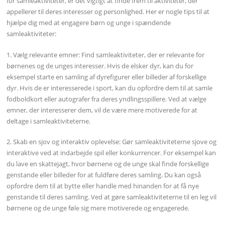
for samleaktiviteter, er det vigtigt at finde frem til aktiviteter, der
appellerer til deres interesser og personlighed. Her er nogle tips til at
hjælpe dig med at engagere børn og unge i spændende
samleaktiviteter:
1. Vælg relevante emner: Find samleaktiviteter, der er relevante for
børnenes og de unges interesser. Hvis de elsker dyr, kan du for
eksempel starte en samling af dyrefigurer eller billeder af forskellige
dyr. Hvis de er interesserede i sport, kan du opfordre dem til at samle
fodboldkort eller autografer fra deres yndlingsspillere. Ved at vælge
emner, der interesserer dem, vil de være mere motiverede for at
deltage i samleaktiviteterne.
2. Skab en sjov og interaktiv oplevelse: Gør samleaktiviteterne sjove og
interaktive ved at indarbejde spil eller konkurrencer. For eksempel kan
du lave en skattejagt, hvor børnene og de unge skal finde forskellige
genstande eller billeder for at fuldføre deres samling. Du kan også
opfordre dem til at bytte eller handle med hinanden for at få nye
genstande til deres samling. Ved at gøre samleaktiviteterne til en leg vil
børnene og de unge føle sig mere motiverede og engagerede.