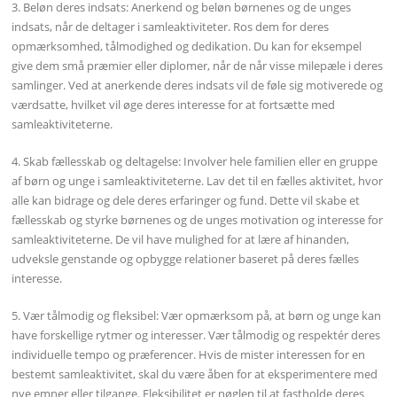
3. Beløn deres indsats: Anerkend og beløn børnenes og de unges
indsats, når de deltager i samleaktiviteter. Ros dem for deres
opmærksomhed, tålmodighed og dedikation. Du kan for eksempel
give dem små præmier eller diplomer, når de når visse milepæle i deres
samlinger. Ved at anerkende deres indsats vil de føle sig motiverede og
værdsatte, hvilket vil øge deres interesse for at fortsætte med
samleaktiviteterne.
4. Skab fællesskab og deltagelse: Involver hele familien eller en gruppe
af børn og unge i samleaktiviteterne. Lav det til en fælles aktivitet, hvor
alle kan bidrage og dele deres erfaringer og fund. Dette vil skabe et
fællesskab og styrke børnenes og de unges motivation og interesse for
samleaktiviteterne. De vil have mulighed for at lære af hinanden,
udveksle genstande og opbygge relationer baseret på deres fælles
interesse.
5. Vær tålmodig og fleksibel: Vær opmærksom på, at børn og unge kan
have forskellige rytmer og interesser. Vær tålmodig og respektér deres
individuelle tempo og præferencer. Hvis de mister interessen for en
bestemt samleaktivitet, skal du være åben for at eksperimentere med
nye emner eller tilgange. Fleksibilitet er nøglen til at fastholde deres