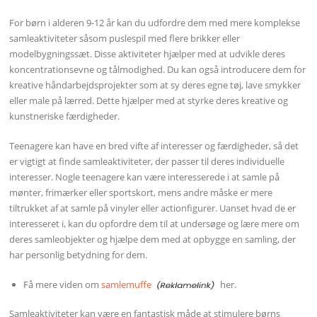
For børn i alderen 9-12 år kan du udfordre dem med mere komplekse
samleaktiviteter såsom puslespil med flere brikker eller
modelbygningssæt. Disse aktiviteter hjælper med at udvikle deres
koncentrationsevne og tålmodighed. Du kan også introducere dem for
kreative håndarbejdsprojekter som at sy deres egne tøj, lave smykker
eller male på lærred. Dette hjælper med at styrke deres kreative og
kunstneriske færdigheder.
Teenagere kan have en bred vifte af interesser og færdigheder, så det
er vigtigt at finde samleaktiviteter, der passer til deres individuelle
interesser. Nogle teenagere kan være interesserede i at samle på
mønter, frimærker eller sportskort, mens andre måske er mere
tiltrukket af at samle på vinyler eller actionfigurer. Uanset hvad de er
interesseret i, kan du opfordre dem til at undersøge og lære mere om
deres samleobjekter og hjælpe dem med at opbygge en samling, der
har personlig betydning for dem.
Få mere viden om
samlemuffe
her.
Samleaktiviteter kan være en fantastisk måde at stimulere børns