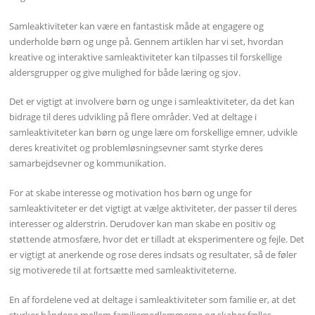
Samleaktiviteter kan være en fantastisk måde at engagere og
underholde børn og unge på. Gennem artiklen har vi set, hvordan
kreative og interaktive samleaktiviteter kan tilpasses til forskellige
aldersgrupper og give mulighed for både læring og sjov.
Det er vigtigt at involvere børn og unge i samleaktiviteter, da det kan
bidrage til deres udvikling på flere områder. Ved at deltage i
samleaktiviteter kan børn og unge lære om forskellige emner, udvikle
deres kreativitet og problemløsningsevner samt styrke deres
samarbejdsevner og kommunikation.
For at skabe interesse og motivation hos børn og unge for
samleaktiviteter er det vigtigt at vælge aktiviteter, der passer til deres
interesser og alderstrin. Derudover kan man skabe en positiv og
støttende atmosfære, hvor det er tilladt at eksperimentere og fejle. Det
er vigtigt at anerkende og rose deres indsats og resultater, så de føler
sig motiverede til at fortsætte med samleaktiviteterne.
En af fordelene ved at deltage i samleaktiviteter som familie er, at det
styrker båndene mellem familiemedlemmerne og skaber fælles