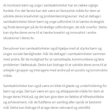
At involvere børn og unge i samleaktiviteter har en række vigtige
fordele. For det første kan det være en fantastisk måde for dem at
udvikle deres kreativitet og problemløsningsevner. Ved at deltage i
samleaktiviteter bliver børn og unge udfordret til at tænke strategisk
og finde løsninger på de forskellige udfordringer, de står overfor. Dette
kan styrke deres evne til at tænke kreativt og innovativt i andre
situationer i deres liv.
Derudover kan samleaktiviteter også hjælpe med at styrke børn og
unges sociale færdigheder. Når de deltager i samleaktiviteter sammen
med andre, får de mulighed for at samarbejde, kommunikere og løse
problemer i fællesskab. Dette kan bidrage til at udvikle deres evne til at
arbejde i grupper og interagere med andre på en positiv og konstruktiv
måde.
Samleaktiviteter kan også være en kilde til glæde og underholdning for
børn og unge. Det kan være en sjov og afslappende måde for dem at
bruge deres fritid på, og det kan give dem en følelse af tilfredsstillelse
og achievement, når de fuldfører en samling eller opnår et bestemt
mål. Dette kan bidrage til at øge deres selvværd og selvtillid.