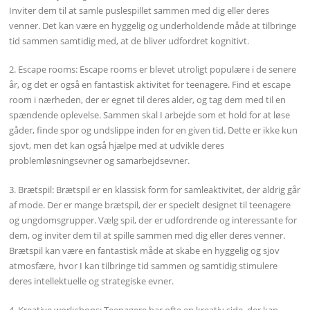
Inviter dem til at samle puslespillet sammen med dig eller deres
venner. Det kan være en hyggelig og underholdende måde at tilbringe
tid sammen samtidig med, at de bliver udfordret kognitivt.
2. Escape rooms: Escape rooms er blevet utroligt populære i de senere
år, og det er også en fantastisk aktivitet for teenagere. Find et escape
room i nærheden, der er egnet til deres alder, og tag dem med til en
spændende oplevelse. Sammen skal I arbejde som et hold for at løse
gåder, finde spor og undslippe inden for en given tid. Dette er ikke kun
sjovt, men det kan også hjælpe med at udvikle deres
problemløsningsevner og samarbejdsevner.
3. Brætspil: Brætspil er en klassisk form for samleaktivitet, der aldrig går
af mode. Der er mange brætspil, der er specielt designet til teenagere
og ungdomsgrupper. Vælg spil, der er udfordrende og interessante for
dem, og inviter dem til at spille sammen med dig eller deres venner.
Brætspil kan være en fantastisk måde at skabe en hyggelig og sjov
atmosfære, hvor I kan tilbringe tid sammen og samtidig stimulere
deres intellektuelle og strategiske evner.
4. Kreative workshops: Teenagere har ofte en kreativ side, der kan