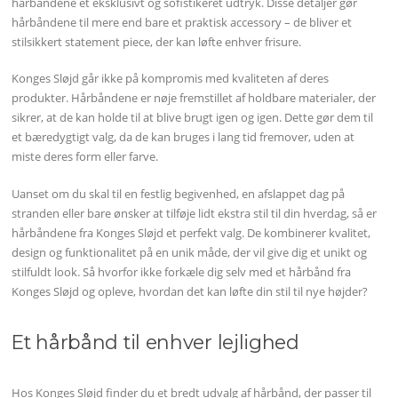
hårbåndene et eksklusivt og sofistikeret udtryk. Disse detaljer gør
hårbåndene til mere end bare et praktisk accessory – de bliver et
stilsikkert statement piece, der kan løfte enhver frisure.
Konges Sløjd går ikke på kompromis med kvaliteten af deres
produkter. Hårbåndene er nøje fremstillet af holdbare materialer, der
sikrer, at de kan holde til at blive brugt igen og igen. Dette gør dem til
et bæredygtigt valg, da de kan bruges i lang tid fremover, uden at
miste deres form eller farve.
Uanset om du skal til en festlig begivenhed, en afslappet dag på
stranden eller bare ønsker at tilføje lidt ekstra stil til din hverdag, så er
hårbåndene fra Konges Sløjd et perfekt valg. De kombinerer kvalitet,
design og funktionalitet på en unik måde, der vil give dig et unikt og
stilfuldt look. Så hvorfor ikke forkæle dig selv med et hårbånd fra
Konges Sløjd og opleve, hvordan det kan løfte din stil til nye højder?
Et hårbånd til enhver lejlighed
Hos Konges Sløjd finder du et bredt udvalg af hårbånd, der passer til