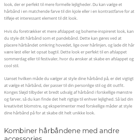
look, der er perfekt til mere formelle lejligheder. Du kan vælge et
hårbånd i en matchende farve til din kjole eller i en kontrastfarve for at
tilføje et interessant element til dit look.
Hvis du foretrækker et mere afslappet og boheme-inspireret look, kan
du style dit hårbånd som et pandebånd. Dette kan gøres ved at
placere hårbåndet omkring hovedet, lige over hårlinjen, og lade dit hår
være løst eller let opsat bagtil. Dette look er perfekt til en afslappet
sommerdag eller til festivaler, hvor du ønsker at skabe en afslappet og
cool stil.
Uanset hvilken måde du vælger at style dine hårbånd på, er det vigtigt
at vælge et hårbånd, der passer til din personlige stil og dit outfit.
Konges Sløjd tilbyder et bredt udvalg af hårbånd i forskellige mønstre
og farver, så du kan finde det helt rigtige til enhver lejlighed. Så lad din
kreativitet blomstre, og eksperimenter med forskellige måder at style
dine hårbånd på for at skabe dit helt unikke look.
Kombiner hårbåndene med andre
accessories