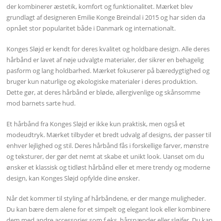
der kombinerer æstetik, komfort og funktionalitet. Mærket blev
grundlagt af designeren Emilie Konge Breindal i 2015 og har siden da
opnået stor popularitet både i Danmark og internationalt.
Konges Sløjd er kendt for deres kvalitet og holdbare design. Alle deres
hårbånd er lavet af nøje udvalgte materialer, der sikrer en behagelig
pasform og lang holdbarhed. Mærket fokuserer på bæredygtighed og
bruger kun naturlige og økologiske materialer i deres produktion.
Dette gør, at deres hårbånd er bløde, allergivenlige og skånsomme
mod barnets sarte hud.
Et hårbånd fra Konges Sløjd er ikke kun praktisk, men også et
modeudtryk. Mærket tilbyder et bredt udvalg af designs, der passer til
enhver lejlighed og stil. Deres hårbånd fås i forskellige farver, mønstre
og teksturer, der gør det nemt at skabe et unikt look. Uanset om du
ønsker et klassisk og tidløst hårbånd eller et mere trendy og moderne
design, kan Konges Sløjd opfylde dine ønsker.
Når det kommer til styling af hårbåndene, er der mange muligheder.
Du kan bære dem alene for et simpelt og elegant look eller kombinere
dem med andre accessories som f.eks. hårspænder eller sløjfer. Du kan