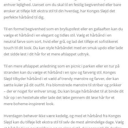
enhver lejlighed. Uanset om du skal til en festlig begivenhed eller bare
ønsker at tilføje lidt ekstra stil til din hverdag, har Konges Sløjd det
perfekte hårbånd til dig.
Til en formel begivenhed som en bryllupsfest eller en gallaaften kan du
vælge et hårbånd i en elegant og tidløs stil. Vælg et hårbånd i en
neutral farve som sort, hvid eller grå, og lad det tilføje et sofistikeret
touch til dit look. Du kan style hårbåndet med en smuk updo eller lade
det sidde løst i dit hår for et mere afslappet udtryk.
Til en mere afslappet anledning som en picnic i parken eller en tur på
stranden kan du vælge et hårbånd i en sjov og farverig stil. Konges
Sløjd tilbyder hårbånd i et væld af trendy mønstre og farver, der kan
sætte kulør på dit outfit. Fra blomstrede mønstre til striber og prikker
– der er noget for enhver smag. Du kan bruge hårbåndet til at binde dit
hår op i en hestehale eller lade det løbe gennem dit løse hår for et
mere boheme-inspireret look.
Hverdagen behøver ikke være kedelig, og med et hårbånd fra Konges
Sløjd kan du tilføje lidt ekstra stil til selv de mest almindelige dage. Vælg