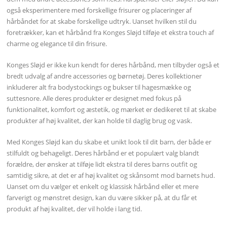
også eksperimentere med forskellige frisurer og placeringer af
hårbåndet for at skabe forskellige udtryk. Uanset hvilken stil du
foretrækker, kan et hårbånd fra Konges Sløjd tilføje et ekstra touch af
charme og elegance til din frisure.
Konges Sløjd er ikke kun kendt for deres hårbånd, men tilbyder også et
bredt udvalg af andre accessories og børnetøj. Deres kollektioner
inkluderer alt fra bodystockings og bukser til hagesmække og
suttesnore. Alle deres produkter er designet med fokus på
funktionalitet, komfort og æstetik, og mærket er dedikeret til at skabe
produkter af høj kvalitet, der kan holde til daglig brug og vask.
Med Konges Sløjd kan du skabe et unikt look til dit barn, der både er
stilfuldt og behageligt. Deres hårbånd er et populært valg blandt
forældre, der ønsker at tilføje lidt ekstra til deres barns outfit og
samtidig sikre, at det er af høj kvalitet og skånsomt mod barnets hud.
Uanset om du vælger et enkelt og klassisk hårbånd eller et mere
farverigt og mønstret design, kan du være sikker på, at du får et
produkt af høj kvalitet, der vil holde i lang tid.