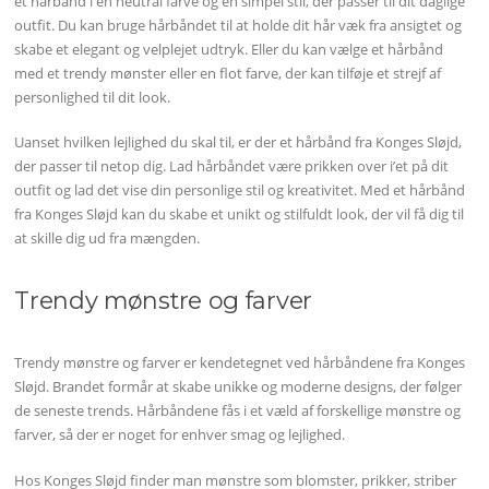
et hårbånd i en neutral farve og en simpel stil, der passer til dit daglige
outfit. Du kan bruge hårbåndet til at holde dit hår væk fra ansigtet og
skabe et elegant og velplejet udtryk. Eller du kan vælge et hårbånd
med et trendy mønster eller en flot farve, der kan tilføje et strejf af
personlighed til dit look.
Uanset hvilken lejlighed du skal til, er der et hårbånd fra Konges Sløjd,
der passer til netop dig. Lad hårbåndet være prikken over i’et på dit
outfit og lad det vise din personlige stil og kreativitet. Med et hårbånd
fra Konges Sløjd kan du skabe et unikt og stilfuldt look, der vil få dig til
at skille dig ud fra mængden.
Trendy mønstre og farver
Trendy mønstre og farver er kendetegnet ved hårbåndene fra Konges
Sløjd. Brandet formår at skabe unikke og moderne designs, der følger
de seneste trends. Hårbåndene fås i et væld af forskellige mønstre og
farver, så der er noget for enhver smag og lejlighed.
Hos Konges Sløjd finder man mønstre som blomster, prikker, striber