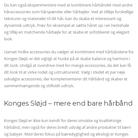
Du kan også eksperimentere med at kombinere hårbåndet med andre
håraccessories som hårspænder eller hårbøjler. Ved at tilføje forskellige
teksturer og materialer til dit hår, kan du skabe et interessant og
dynamisk udtryk. Prøv for eksempel at sætte håret op i en hestehale
og tilføj en matchende hårbøjle for at skabe et sofistikeret og elegant
look.
Uanset hvilke accessories du vælger at kombinere med hårbåndene fra
Konges Sløjd, er det vigtigt at huske på at skabe balance og harmoni i
dit look. Undgå at overdrive med for mange accessories, da det kan få
dit look til at virke rodet og ustruktureret. Vælg i stedet et par nøje
udvalgte accessories, der komplementerer dit hårbånd og skaber et
sammenhængende og stilfuldt udtryk.
Konges Sløjd – mere end bare hårbånd
Konges Sløjd er ikke kun kendt for deres smukke og kvalitetsrige
hårbånd, men også for deres bredt udvalg af andre produkter til børn
og babyer. Med deres fokus på bæredygtighed og økologi er Konges