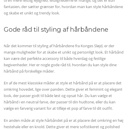
til en mere festlig lejlighed. Mulighederne er mange, og det er kun
fantasien, der sætter grænser for, hvordan man kan style hårbåndene
og skabe et unikt og trendy look.
Gode råd til styling af hårbåndene
Når det kommer til styling af hårbåndene fra Konges Sløjd, er der
mange muligheder for at skabe et unikt og personligt look. Et hårbånd
kan være det perfekte accessory til både hverdag og festlige
begivenheder. Her er nogle gode råd til, hvordan du kan style dine
hårbånd på forskellige måder.
En af de mest klassiske måder at style et hårbånd på er at placere det
omkring hovedet, lige over panden. Dette giver et feminint og elegant
look, der passer godt til både løst og opsat hår. Du kan vælge et
hårbånd i en neutral farve, der passer til din hudtone, eller du kan
vælge en farverig variant for at tilføje et pop af farve til dit outfit.
En anden måde at style hårbåndet på er at placere det omkring en høj
hestehale eller en knold. Dette giver et mere sofistikeret og polished