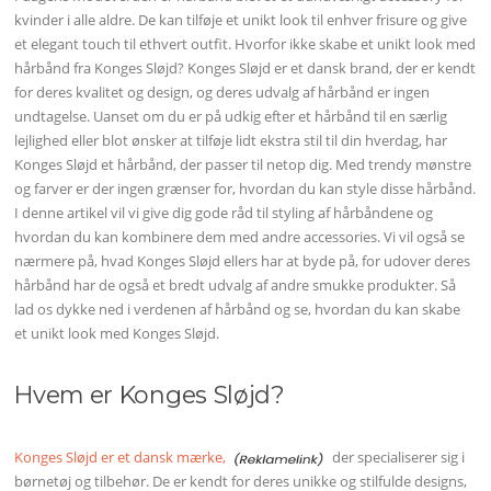
kvinder i alle aldre. De kan tilføje et unikt look til enhver frisure og give
et elegant touch til ethvert outfit. Hvorfor ikke skabe et unikt look med
hårbånd fra Konges Sløjd? Konges Sløjd er et dansk brand, der er kendt
for deres kvalitet og design, og deres udvalg af hårbånd er ingen
undtagelse. Uanset om du er på udkig efter et hårbånd til en særlig
lejlighed eller blot ønsker at tilføje lidt ekstra stil til din hverdag, har
Konges Sløjd et hårbånd, der passer til netop dig. Med trendy mønstre
og farver er der ingen grænser for, hvordan du kan style disse hårbånd.
I denne artikel vil vi give dig gode råd til styling af hårbåndene og
hvordan du kan kombinere dem med andre accessories. Vi vil også se
nærmere på, hvad Konges Sløjd ellers har at byde på, for udover deres
hårbånd har de også et bredt udvalg af andre smukke produkter. Så
lad os dykke ned i verdenen af hårbånd og se, hvordan du kan skabe
et unikt look med Konges Sløjd.
Hvem er Konges Sløjd?
Konges Sløjd er et dansk mærke,
der specialiserer sig i
børnetøj og tilbehør. De er kendt for deres unikke og stilfulde designs,