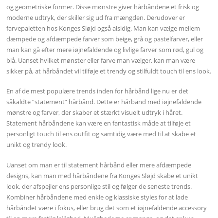
og geometriske former. Disse mønstre giver hårbåndene et frisk og
moderne udtryk, der skiller sig ud fra mængden. Derudover er
farvepaletten hos Konges Sløjd også alsidig. Man kan vælge mellem
dæmpede og afdæmpede farver som beige, grå og pastelfarver, eller
man kan gå efter mere iøjnefaldende og livlige farver som rød, gul og
blå. Uanset hvilket mønster eller farve man vælger, kan man være
sikker på, at hårbåndet vil tilføje et trendy og stilfuldt touch til ens look.
En af de mest populære trends inden for hårbånd lige nu er det
såkaldte “statement” hårbånd. Dette er hårbånd med iøjnefaldende
mønstre og farver, der skaber et stærkt visuelt udtryk i håret.
Statement hårbåndene kan være en fantastisk måde at tilføje et
personligt touch til ens outfit og samtidig være med til at skabe et
unikt og trendy look.
Uanset om man er til statement hårbånd eller mere afdæmpede
designs, kan man med hårbåndene fra Konges Sløjd skabe et unikt
look, der afspejler ens personlige stil og følger de seneste trends.
Kombiner hårbåndene med enkle og klassiske styles for at lade
hårbåndet være i fokus, eller brug det som et iøjnefaldende accessory