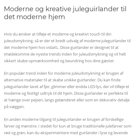
Moderne og kreative juleguirlander til
det moderne hjem
Hvis du ønsker at tilføje et moderne og kreativt touch til din
juleudsmykning, så er der et bredt udvalg af moderne juleguirlander til
det moderne hjem hos vidaXL. Disse guirlander er designet til at
imødekomme de nyeste trends inden for juleudsmykning og vil helt
sikkert skabe opmærksomhed og beundring hos dine gæster.
En populær trend inden for moderne juleudsmykning er brugen af
alternative materialer til at skabe unikke guirlander. Du kan finde
juleguirlander lavet af fjer, glimmer eller endda LED-lys, der vil tilføje et
moderne og festligt udtryk til dit hjem. Disse guirlander er perfekte til
at hænge over pejsen, langs gelænderet eller som en dekorativ detalje
på væggen.
En anden moderne tilgang til juleguirlander er brugen af forskellige
farver og mønstre. I stedet for kun at bruge traditionelle julefarver som
rød og grøn, kan du eksperimentere med guirlander i lyse og levende