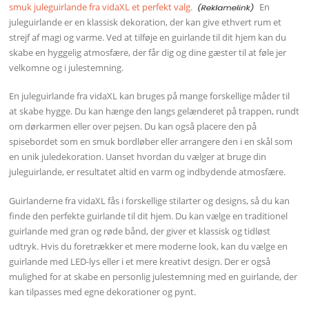
smuk juleguirlande fra vidaXL et perfekt valg.
En
juleguirlande er en klassisk dekoration, der kan give ethvert rum et
strejf af magi og varme. Ved at tilføje en guirlande til dit hjem kan du
skabe en hyggelig atmosfære, der får dig og dine gæster til at føle jer
velkomne og i julestemning.
En juleguirlande fra vidaXL kan bruges på mange forskellige måder til
at skabe hygge. Du kan hænge den langs gelænderet på trappen, rundt
om dørkarmen eller over pejsen. Du kan også placere den på
spisebordet som en smuk bordløber eller arrangere den i en skål som
en unik juledekoration. Uanset hvordan du vælger at bruge din
juleguirlande, er resultatet altid en varm og indbydende atmosfære.
Guirlanderne fra vidaXL fås i forskellige stilarter og designs, så du kan
finde den perfekte guirlande til dit hjem. Du kan vælge en traditionel
guirlande med gran og røde bånd, der giver et klassisk og tidløst
udtryk. Hvis du foretrækker et mere moderne look, kan du vælge en
guirlande med LED-lys eller i et mere kreativt design. Der er også
mulighed for at skabe en personlig julestemning med en guirlande, der
kan tilpasses med egne dekorationer og pynt.