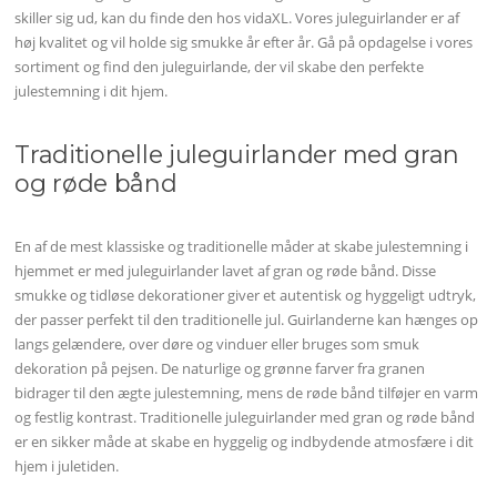
skiller sig ud, kan du finde den hos vidaXL. Vores juleguirlander er af
høj kvalitet og vil holde sig smukke år efter år. Gå på opdagelse i vores
sortiment og find den juleguirlande, der vil skabe den perfekte
julestemning i dit hjem.
Traditionelle juleguirlander med gran
og røde bånd
En af de mest klassiske og traditionelle måder at skabe julestemning i
hjemmet er med juleguirlander lavet af gran og røde bånd. Disse
smukke og tidløse dekorationer giver et autentisk og hyggeligt udtryk,
der passer perfekt til den traditionelle jul. Guirlanderne kan hænges op
langs gelændere, over døre og vinduer eller bruges som smuk
dekoration på pejsen. De naturlige og grønne farver fra granen
bidrager til den ægte julestemning, mens de røde bånd tilføjer en varm
og festlig kontrast. Traditionelle juleguirlander med gran og røde bånd
er en sikker måde at skabe en hyggelig og indbydende atmosfære i dit
hjem i juletiden.