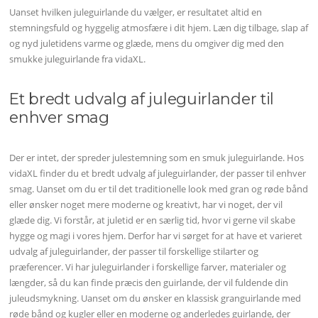
Uanset hvilken juleguirlande du vælger, er resultatet altid en
stemningsfuld og hyggelig atmosfære i dit hjem. Læn dig tilbage, slap af
og nyd juletidens varme og glæde, mens du omgiver dig med den
smukke juleguirlande fra vidaXL.
Et bredt udvalg af juleguirlander til
enhver smag
Der er intet, der spreder julestemning som en smuk juleguirlande. Hos
vidaXL finder du et bredt udvalg af juleguirlander, der passer til enhver
smag. Uanset om du er til det traditionelle look med gran og røde bånd
eller ønsker noget mere moderne og kreativt, har vi noget, der vil
glæde dig. Vi forstår, at juletid er en særlig tid, hvor vi gerne vil skabe
hygge og magi i vores hjem. Derfor har vi sørget for at have et varieret
udvalg af juleguirlander, der passer til forskellige stilarter og
præferencer. Vi har juleguirlander i forskellige farver, materialer og
længder, så du kan finde præcis den guirlande, der vil fuldende din
juleudsmykning. Uanset om du ønsker en klassisk granguirlande med
røde bånd og kugler eller en moderne og anderledes guirlande, der