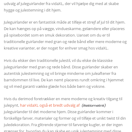
udvalg af juleguirlander fra vidaXL, der vil hjælpe dig med at skabe
hygge og julestemning i dit hjem.
Juleguirlander er en fantastisk måde at tilføje et strejf af jul til dit hjem.
De kan hænges op på vægge, vindueskarme, gelændere eller placeres
på spisebordet som en smuk dekoration. Uanset om du er til
traditionelle guirlander med gran og røde bånd eller mere moderne og
kreative varianter, er der noget for enhver smag hos vidaXL.
Hvis du elsker den traditionelle julestil, vil du elske de klassiske
juleguirlander med gran og røde bånd. Disse guirlander skaber en
autentisk julestemning og vil bringe minderne om juleaftener fra
barndommen til live. De kan nemt placeres rundt omkring i hjemmet
og vil med garanti vække glæde hos både børn og voksne.
Hvis du derimod foretrækker en mere moderne og kreativ tilgang til
julepynt,
har vidaXL også et bredt udvalg af
juleguirlander til det moderne hjem. Disse guirlander kommer i
forskellige farver, materialer og former og vil tilføje et unikt twist til din
juledekoration. Fra glitrende stjerner til farverige kugler, er der ingen
grænser for, hvordan du kan skabe en unik julestemning med disse