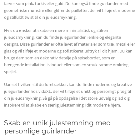
farver som pink, turkis eller guld. Du kan også finde guirlander med
geometriske mønstre eller glitrende pailletter, der vil tilføje et moderne
og stilfuldt twist til din juleudsmykning.
Hvis du ønsker at skabe en mere minimalistisk og stilren
juleudsmykning, kan du finde juleguirlander i enkle og elegante
designs. Disse guirlander er ofte lavet af materialer som træ, metal eller
glas og vil tilføje et moderne og sofistikeret udtryk til dit hjem. Du kan
bruge dem som en dekorativ detalje på spisebordet, som en
hængende installation i vinduet eller som en smuk ramme omkring
spejlet.
Uanset hvilken stil du foretrækker, kan du finde moderne og kreative
juleguirlander hos vidaXL, der vil tilføje et unikt og personligt præg til
din juleudsmykning. Så gå på opdagelse i det store udvalg og lad dig
inspirere til at skabe en særlig julestemning i dit moderne hjem.
Skab en unik julestemning med
personlige guirlander