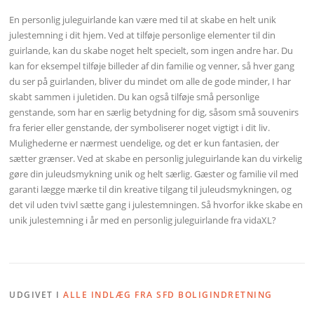
En personlig juleguirlande kan være med til at skabe en helt unik
julestemning i dit hjem. Ved at tilføje personlige elementer til din
guirlande, kan du skabe noget helt specielt, som ingen andre har. Du
kan for eksempel tilføje billeder af din familie og venner, så hver gang
du ser på guirlanden, bliver du mindet om alle de gode minder, I har
skabt sammen i juletiden. Du kan også tilføje små personlige
genstande, som har en særlig betydning for dig, såsom små souvenirs
fra ferier eller genstande, der symboliserer noget vigtigt i dit liv.
Mulighederne er nærmest uendelige, og det er kun fantasien, der
sætter grænser. Ved at skabe en personlig juleguirlande kan du virkelig
gøre din juleudsmykning unik og helt særlig. Gæster og familie vil med
garanti lægge mærke til din kreative tilgang til juleudsmykningen, og
det vil uden tvivl sætte gang i julestemningen. Så hvorfor ikke skabe en
unik julestemning i år med en personlig juleguirlande fra vidaXL?
UDGIVET I
ALLE INDLÆG FRA SFD BOLIGINDRETNING