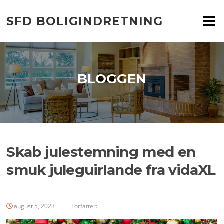
Spring
til
SFD BOLIGINDRETNING
Menu
indhold
BLOGGEN
Skab julestemning med en
smuk juleguirlande fra vidaXL
august 5, 2023
Forfatter: