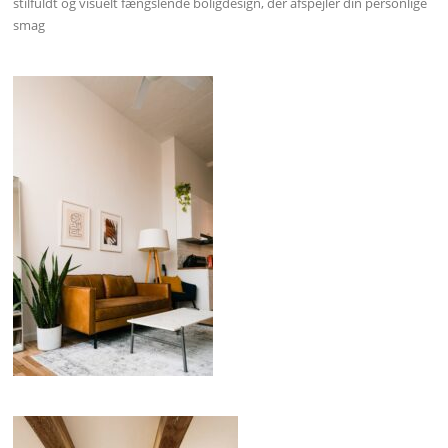
stilfuldt og visuelt fængslende boligdesign, der afspejler din personlige
smag